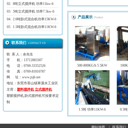
02. 8吨立式搅拌机 功率11kw-6
03. 5吨立式搅拌机 功率7.5kw-6
产品展示
Product
04. 2.0吨卧式混合机功率15KW-6
05. 1.5吨卧式混合机功率11KW-6
联系我们
CONTACT US
联 系 人：余先生
手 机：13712883307
500-800KG/h 5.5KW
100
电 话：0769-33352526
传 真：0769-81810787
网 址：www.jxjb.net
地址：东莞市茶山镇寒溪水工业区
主营：
塑料搅拌机
立式搅拌机
塑胶搅拌机,卧式搅拌机可按要求定
制
1.5吨 功率11KW-6
0.5吨
网站地图
|
联系我们