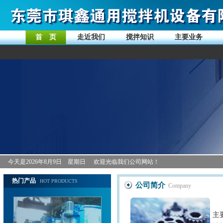
首 页
走近我们
搅拌知识
主要业务
今天是
2026年8月9日 星期日
欢迎光临我们公司网站！
热门产品
HOT PRODUCTS
公司简介
Company
主