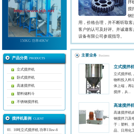
拌
搅
钢
用，价格合理，并不断听取客
客户的认可及好评。并诚邀客
设备有限公司参观指导。
150KG 功率40KW
主要业务
Business
产品分类
PRODUCTS
立式搅拌
立式搅拌机
立式搅拌机
卧式搅拌机
物料投入料
高速搅拌机
体上端，再
搅拌，从...
塑料储料斗
不锈钢搅拌机
高速搅拌
高速搅拌机
搅拌机案例
钢搅拌刀及
CLIENT
于：塑料、
01. 10吨立式搅拌机 功率11kw-6
品、日用化工.