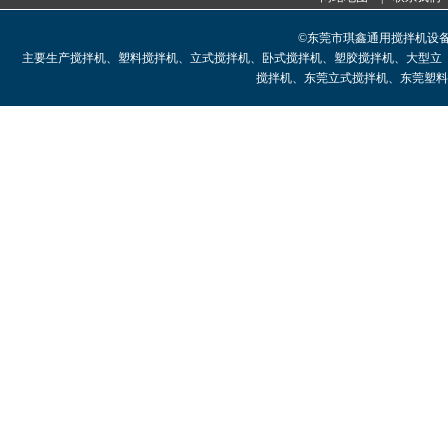
©东莞市琪鑫通用搅拌机设
主要生产搅拌机、塑料搅拌机、立式搅拌机、卧式搅拌机、塑胶搅拌机、大型立
搅拌机、东莞立式搅拌机、东莞塑料