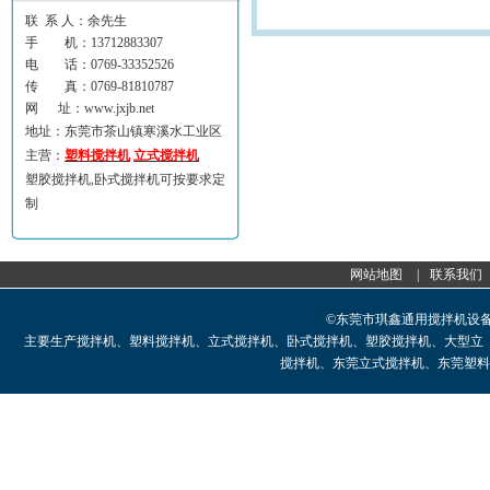
联 系 人：余先生
手 机：13712883307
电 话：0769-33352526
传 真：0769-81810787
网 址：www.jxjb.net
地址：东莞市茶山镇寒溪水工业区
主营：
塑料搅拌机
立式搅拌机
塑胶搅拌机,卧式搅拌机可按要求定
制
网站地图
|
联系我们
©东莞市琪鑫通用搅拌机设
主要生产搅拌机、塑料搅拌机、立式搅拌机、卧式搅拌机、塑胶搅拌机、大型立
搅拌机、东莞立式搅拌机、东莞塑料