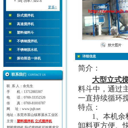
5吨 功率7.5kw-6
更多+
卧式搅拌机
高速搅拌机
塑料储料斗
不锈钢搅拌机
不锈钢脱水机
详细信息
振动筛选一体机
简介：
联系我们
CONTACT US
大型立式
联 系 人：余先生
料斗中，通过
手 机：13712883307
一直持续循环
电 话：0769-33352526
传 真：0769-81810787
特点：
网 址：www.jxjb.net
1、本机余料
地址：东莞市茶山镇寒溪水工业区
主营：
塑料搅拌机
立式搅拌机
卸料更方便、
塑胶搅拌机,卧式搅拌机可按要求定