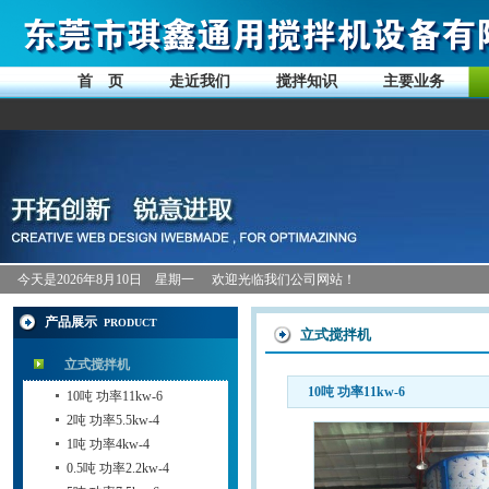
首 页
走近我们
搅拌知识
主要业务
今天是
2026年8月10日 星期一
欢迎光临我们公司网站！
产品展示
PRODUCT
立式搅拌机
立式搅拌机
10吨 功率11kw-6
10吨 功率11kw-6
2吨 功率5.5kw-4
1吨 功率4kw-4
0.5吨 功率2.2kw-4