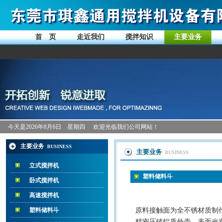
首 页
走近我们
搅拌知识
主要业务
今天是
2026年8月6日 星期四
欢迎光临我们公司网站！
主要业务
BUSINESS
主要业务
BUSINESS
立式搅拌机
塑料储料斗
卧式搅拌机
高速搅拌机
塑料储料斗
原料接触面为全不锈材质制
精密压铸铝质外壳，表面光