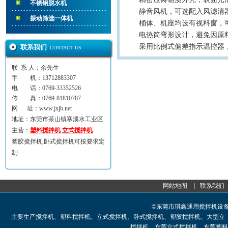
不锈钢脱水机
静音风机，可选配入风滤清
振动筛选一体机
桶体、机座均设有视料窗，
电热筒弯形设计，避免因原
采用比例式偏差指示温控器
联系我们
CONTACT US
联 系 人：余先生
手 机：13712883307
电 话：0769-33352526
传 真：0769-81810787
网 址：www.jxjb.net
地址：东莞市茶山镇寒溪水工业区
主营：
塑料搅拌机
立式搅拌机
塑胶搅拌机,卧式搅拌机可按要求定
制
网站地图
|
联系我们
©东莞市琪鑫通用搅拌机设
主要生产搅拌机、塑料搅拌机、立式搅拌机、卧式搅拌机、塑胶搅拌机、大型立
搅拌机、东莞立式搅拌机、东莞塑料