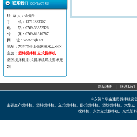
联系我们
CONTACT US
联 系 人：余先生
手 机：13712883307
电 话：0769-33352526
传 真：0769-81810787
网 址：www.jxjb.net
地址：东莞市茶山镇寒溪水工业区
主营：
塑料搅拌机
立式搅拌机
塑胶搅拌机,卧式搅拌机可按要求定
制
网站地图
|
联系我们
©东莞市琪鑫通用搅拌机设
主要生产搅拌机、塑料搅拌机、立式搅拌机、卧式搅拌机、塑胶搅拌机、大型立
搅拌机、东莞立式搅拌机、东莞塑料